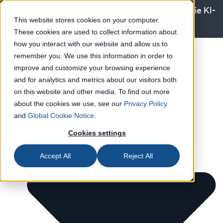
REPORT: Agile Führungskräfte konfrontieren die KI-
Kompetenzlücke
Erfahren Sie mehr
This website stores cookies on your computer.
These cookies are used to collect information about
Produkt
how you interact with our website and allow us to
remember you. We use this information in order to
improve and customize your browsing experience
and for analytics and metrics about our visitors both
on this website and other media. To find out more
about the cookies we use, see our
Privacy Policy
and
Global Cookie Notice
.
Cookies settings
Accept All
Reject All