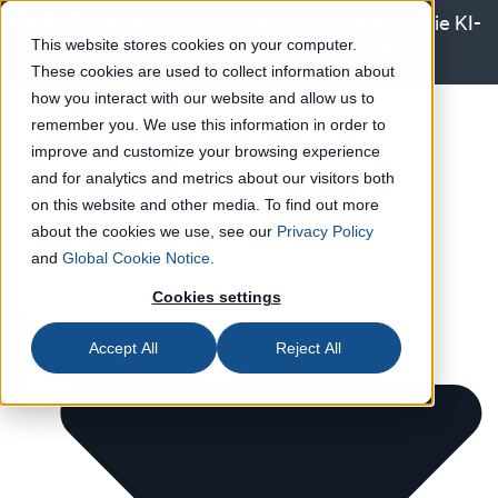
REPORT: Agile Führungskräfte konfrontieren die KI-
Kompetenzlücke
Erfahren Sie mehr
This website stores cookies on your computer.
These cookies are used to collect information about
Produkt
how you interact with our website and allow us to
remember you. We use this information in order to
improve and customize your browsing experience
and for analytics and metrics about our visitors both
on this website and other media. To find out more
about the cookies we use, see our
Privacy Policy
and
Global Cookie Notice
.
Cookies settings
Accept All
Reject All