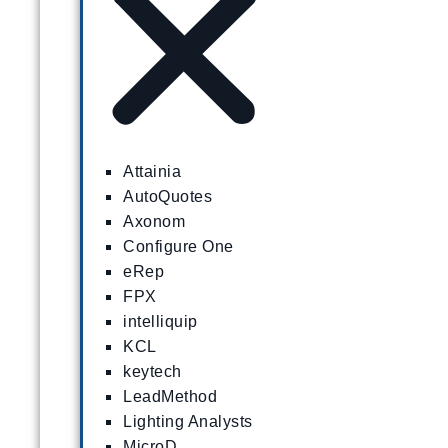
Attainia
AutoQuotes
Axonom
Configure One
eRep
FPX
intelliquip
KCL
keytech
LeadMethod
Lighting Analysts
MicroD