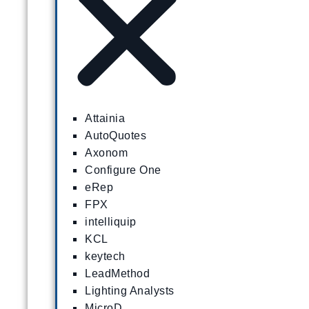
Attainia
AutoQuotes
Axonom
Configure One
eRep
FPX
intelliquip
KCL
keytech
LeadMethod
Lighting Analysts
MicroD