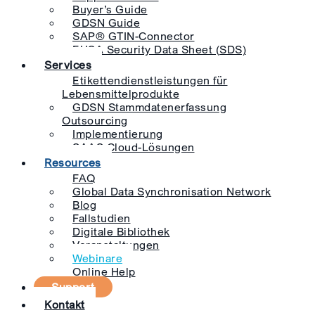
Buyer’s Guide
GDSN Guide
SAP® GTIN-Connector
EHSA Security Data Sheet (SDS)
Services
Etikettendienstleistungen für
Lebensmittelprodukte
GDSN Stammdatenerfassung
Outsourcing
Implementierung
SAAS Cloud-Lösungen
Resources
FAQ
Global Data Synchronisation Network
Blog
Fallstudien
Digitale Bibliothek
Veranstaltungen
Webinare
Online Help
Support
Kontakt