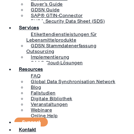
Buyer’s Guide
GDSN Guide
SAP® GTIN-Connector
EHSA Security Data Sheet (SDS)
Services
Etikettendienstleistungen für
Lebensmittelprodukte
GDSN Stammdatenerfassung
Outsourcing
Implementierung
SAAS Cloud-Lösungen
Resources
FAQ
Global Data Synchronisation Network
Blog
Fallstudien
Digitale Bibliothek
Veranstaltungen
Webinare
Online Help
Support
Kontakt