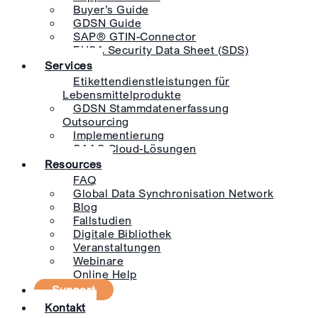
Buyer’s Guide
GDSN Guide
SAP® GTIN-Connector
EHSA Security Data Sheet (SDS)
Services
Etikettendienstleistungen für
Lebensmittelprodukte
GDSN Stammdatenerfassung
Outsourcing
Implementierung
SAAS Cloud-Lösungen
Resources
FAQ
Global Data Synchronisation Network
Blog
Fallstudien
Digitale Bibliothek
Veranstaltungen
Webinare
Online Help
Support
Kontakt