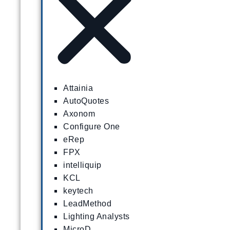
Attainia
AutoQuotes
Axonom
Configure One
eRep
FPX
intelliquip
KCL
keytech
LeadMethod
Lighting Analysts
MicroD